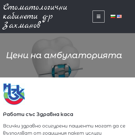
Стоматологични
кабинети д-р
Захманов
Цени на амбулаторията
Работи със Здравна каса
Всички здравно осигурени пациенти могат да се
възползват от годишния пакет услуги