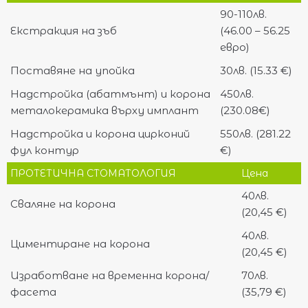
90-110лв.
Екстракция на зъб
(46.00 – 56.25
евро)
Поставяне на упойка
30лв. (15.33 €)
Надстройка (абатмънт) и корона
450лв.
металокерамика върху имплант
(230.08€)
Надстройка и корона цирконий
550лв. (281.22
фул контур
€)
ПРОТЕТИЧНА СТОМАТОЛОГИЯ
Цена
40лв.
Сваляне на корона
(20,45 €)
40лв.
Циментиране на корона
(20,45 €)
Изработване на временна корона/
70лв.
фасета
(35,79 €)