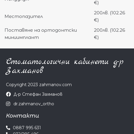
€)
200лв. (102.26
Местопазител
€)
Поставяне на ортодонтски
200лв. (102.26
миниимплант
€)
Стоматологични кабинети д-р
Захманов
Copyright 2023 zahmanov.com
Д-р Стефан Захманов
dr.zahmanov_ortho
Контакти
0887 995 631