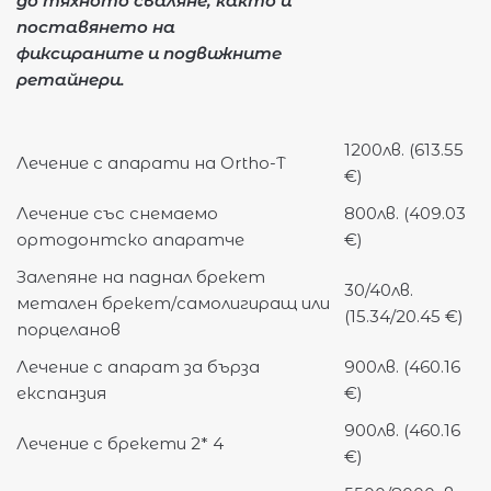
до тяхното сваляне, както и
поставянето на
фиксираните и подвижните
ретайнери.
1200лв. (613.55
Лечение с апарати на Ortho-T
€)
Лечение със снемаемо
800лв. (409.03
ортодонтско апаратче
€)
Залепяне на паднал брекет
30/40лв.
метален брекет/самолигиращ или
(15.34/20.45 €)
порцеланов
Лечение с апарат за бърза
900лв. (460.16
експанзия
€)
900лв. (460.16
Лечение с брекети 2* 4
€)