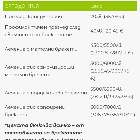
ОРТОДОНТИЯ
Цена
Преглед, консултация
70лв. (35.79 €)
Профилактичен преглед след
40лв. (20.45 €)
свалянето на брекетите
4500/5500лв.
Лечение с метални брекети
(2300.81/2812.11 €)
5000/6000лв.
Лечение със самолигиращи
(2556.45/3067.75
метални брекети
€)
5500/6500лв.
Лечение с порцеланови брекети
(2812.11/3323.39 €)
Лечение със сапфирени
6000/7000лв.
брeкети
(3067.75/3579.04€)
*Цената включва всичко – от
поставянето на брекетите