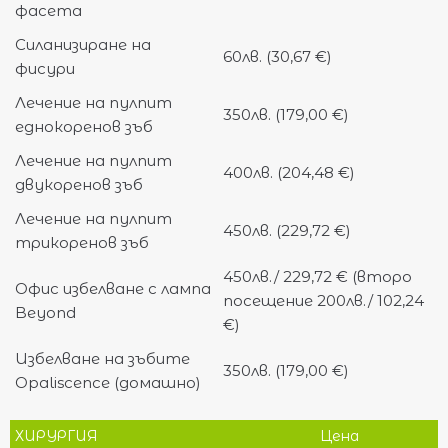
фасета
Силанизиране на
60лв. (30,67 €)
фисури
Лечение на пулпит
350лв. (179,00 €)
еднокоренов зъб
Лечение на пулпит
400лв. (204,48 €)
двукоренов зъб
Лечение на пулпит
450лв. (229,72 €)
трикоренов зъб
450лв./ 229,72 € (второ
Офис избелване с лампа
посещение 200лв./ 102,24
Beyond
€)
Избелване на зъбите
350лв. (179,00 €)
Opaliscence (домашно)
ХИРУРГИЯ
Цена