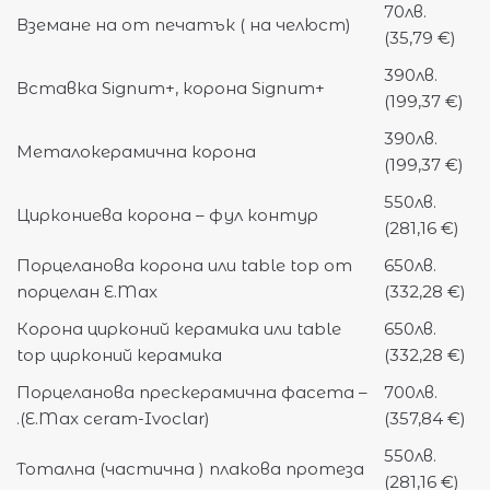
70лв.
Вземане на от печатък ( на челюст)
(35,79 €)
390лв.
Вставка Signum+, корона Signum+
(199,37 €)
390лв.
Металокерамична корона
(199,37 €)
550лв.
Циркониева корона – фул контур
(281,16 €)
Порцеланова корона или table top от
650лв.
порцелан E.Max
(332,28 €)
Корона цирконий керамика или table
650лв.
top цирконий керамика
(332,28 €)
Порцеланова прескерамична фасета –
700лв.
.(Е.Max ceram-Ivoclar)
(357,84 €)
550лв.
Тотална (частична ) плакова протеза
(281,16 €)