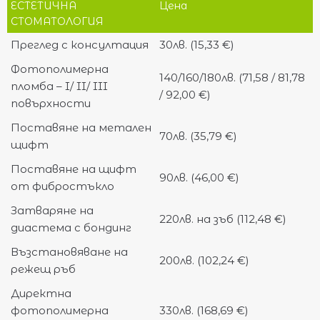
ЕСТЕТИЧНА
Цена
СТОМАТОЛОГИЯ
Преглед с консултация
30лв. (15,33 €)
Фотополимерна
140/160/180лв. (71,58 / 81,78
пломба – I/ II/ III
/ 92,00 €)
повърхности
Поставяне на метален
70лв. (35,79 €)
щифт
Поставяне на щифт
90лв. (46,00 €)
от фибростъкло
Затваряне на
220лв. на зъб (112,48 €)
диастема с бондинг
Възстановяване на
200лв. (102,24 €)
режещ ръб
Директна
фотополимерна
330лв. (168,69 €)