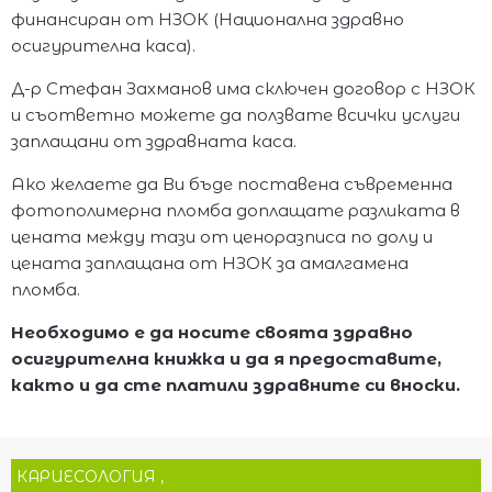
финансиран от НЗОК (Национална здравно
осигурителна каса).
Д-р Стефан Захманов има сключен договор с НЗОК
и съответно можете да ползвате всички услуги
заплащани от здравната каса.
Ако желаете да Ви бъде поставена съвременна
фотополимерна пломба доплащате разликата в
цената между тази от ценоразписа по долу и
цената заплащана от НЗОК за амалгамена
пломба.
Необходимо е да носите своята здравно
осигурителна книжка и да я предоставите,
както и да сте платили здравните си вноски.
КАРИЕСОЛОГИЯ ,