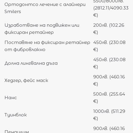
5500/8000лв.
Ортодонтсо лечение с алайнери
(2812.11/4090.33
Smilers
€)
Изработване на подвижен или
200лв. (102.26
фиксиран ретайнер
€)
Поставяне на фиксиран ретайнер
450лв. (230.08
от фибровлакно
€)
450лв. (230.08
Долна лингвална дъга
€)
900лв. (460.16
Хедгер, фейс маск
€)
500лв. (255.64
Нанс
€)
1000лв. (511.29
Туинблок
€)
900лв. (460.16
Пендулум