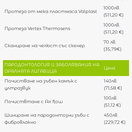
1000лв.
Протеза от мека пластмаса Valplast
(511,20 €)
1000лв.
Протеза Vertex Thermosens
(511,20 €)
70 лв.
Сканиране на челюст със скенер
(35,79€)
ПАРОДОНТОЛОГИЯ И ЗАБОЛЯВАНИЯ НА
Цена
ОРАЛНАТА ЛИГАВИЦА
Почистване на зъбен камък с
140лв.
ултразвук
(71,58 €)
100лв.
Почиствтане с Air flow
(51,12 €)
Шиниране на пародонтозни зъби с
450лв.
фибровлакно
(229,72 €)